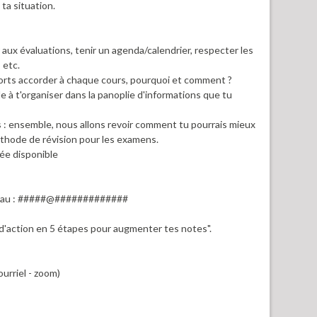
ta situation.
 aux évaluations, tenir un agenda/calendrier, respecter les
 etc.
efforts accorder à chaque cours, pourquoi et comment ?
ide à t'organiser dans la panoplie d'informations que tu
s : ensemble, nous allons revoir comment tu pourrais mieux
éthode de révision pour les examens.
ée disponible
i au : #####@#############
an d'action en 5 étapes pour augmenter tes notes".
urriel - zoom)