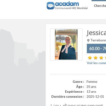
Cherche
Jessic
Terrebonn
60.00 - 
Voir les com
Genre :
Femme
Âge :
35 ans
Expérience :
13 ans
Dernière connexion :
2025-12-01
Lieu d'enseignement