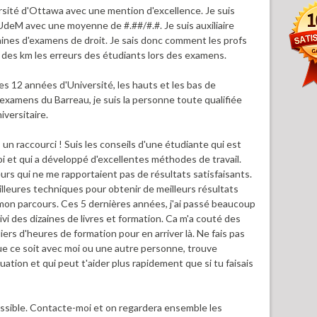
ersité d'Ottawa avec une mention d'excellence. Je suis
l'UdeM avec une moyenne de #.##/#.#. Je suis auxiliaire
zaines d'examens de droit. Je sais donc comment les profs
à des km les erreurs des étudiants lors des examens.
12 années d'Université, les hauts et les bas de
s examens du Barreau, je suis la personne toute qualifiée
versitaire.
n raccourci ! Suis les conseils d'une étudiante qui est
oi et qui a développé d'excellentes méthodes de travail.
eurs qui ne me rapportaient pas de résultats satisfaisants.
illeures techniques pour obtenir de meilleurs résultats
mon parcours. Ces 5 dernières années, j'ai passé beaucoup
ivi des dizaines de livres et formation. Ca m'a couté des
liers d'heures de formation pour en arriver là. Ne fais pas
ue ce soit avec moi ou une autre personne, trouve
uation et qui peut t'aider plus rapidement que si tu faisais
ssible. Contacte-moi et on regardera ensemble les