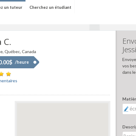
z un tuteur
Cherchez un étudiant
a C.
Env
Jess
e, Québec, Canada
Envoye
70.00$
/heure
vos be
dans le
mentaires
Matièr
Descri
Bonjou