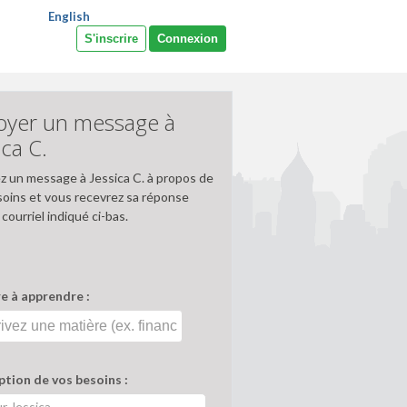
English
S'inscrire
Connexion
oyer un message à
ica C.
z un message à Jessica C. à propos de
soins et vous recevrez sa réponse
 courriel indiqué ci-bas.
e à apprendre :
ption de vos besoins :
r Jessica,