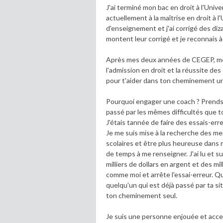
J'ai terminé mon bac en droit à l'Univ
actuellement à la maîtrise en droit à 
d'enseignement et j'ai corrigé des di
montent leur corrigé et je reconnais 
Après mes deux années de CEGEP, mes 
l'admission en droit et la réussite de
pour t'aider dans ton cheminement uni
Pourquoi engager une coach ? Prends u
passé par les mêmes difficultés que t
J'étais tannée de faire des essais-err
Je me suis mise à la recherche des me
scolaires et être plus heureuse dans 
de temps à me renseigner. J'ai lu et su
milliers de dollars en argent et des mil
comme moi et arrête l'essai-erreur. Q
quelqu'un qui est déjà passé par ta sit
ton cheminement seul.
Je suis une personne enjouée et acce