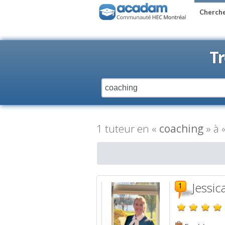
Cherche
Tr
1 tuteur en «
coaching
» à 
Jessic