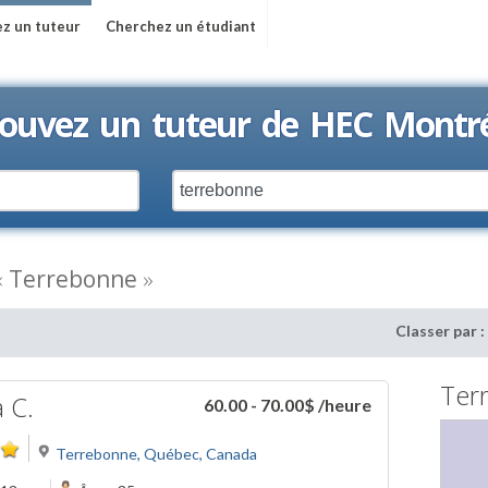
z un tuteur
Cherchez un étudiant
ouvez un tuteur de HEC Montr
«
Terrebonne
»
Classer par :
Ter
a C.
60.00 - 70.00$
/heure
Terrebonne, Québec, Canada