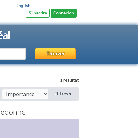
English
S'inscrire
Connexion
éal
Trouver
1 résultat
Filtres
▼
rebonne